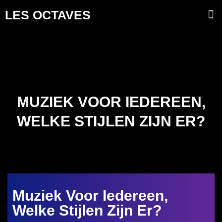
Skip
M
LES OCTAVES
Muziekgebouw Eindhoven
Klassieke Muziek
to
content
MUZIEK VOOR IEDEREEN,
WELKE STIJLEN ZIJN ER?
Muziek Voor Iedereen,
Welke Stijlen Zijn Er?