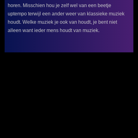
horen. Misschien hou je zelf wel van een beetje
uptempo terwijl een ander weer van klassieke muziek
houdt. Welke muziek je ook van houdt, je bent niet
alleen want ieder mens houdt van muziek.