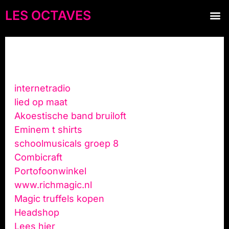
Skip
M
LES OCTAVES
Muziekgebouw Eindhoven
Klassieke Muziek
to
content
Partner links
internetradio
lied op maat
Akoestische band bruiloft
Eminem t shirts
schoolmusicals groep 8
Combicraft
Portofoonwinkel
www.richmagic.nl
Magic truffels kopen
Headshop
Lees hier